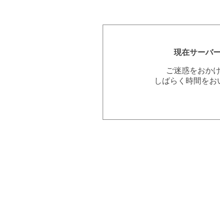
現在サーバ
ご迷惑をおか
しばらく時間をお