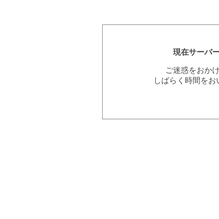
現在サーバ
ご迷惑をおか
しばらく時間をお