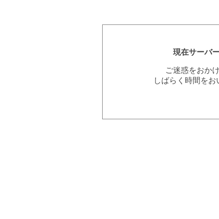
現在サーバ
ご迷惑をおか
しばらく時間をお