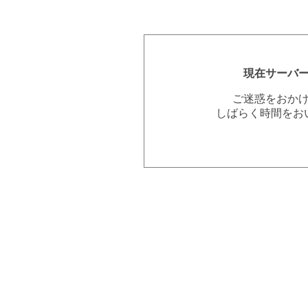
現在サーバ
ご迷惑をおか
しばらく時間をお