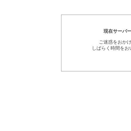
現在サーバ
ご迷惑をおか
しばらく時間をお