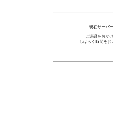
現在サーバ
ご迷惑をおか
しばらく時間をお