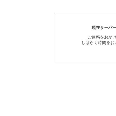
現在サーバ
ご迷惑をおか
しばらく時間をお