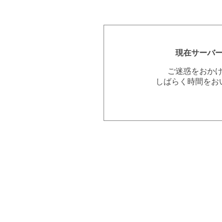
現在サーバ
ご迷惑をおか
しばらく時間をお