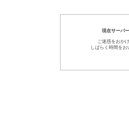
現在サーバ
ご迷惑をおか
しばらく時間をお