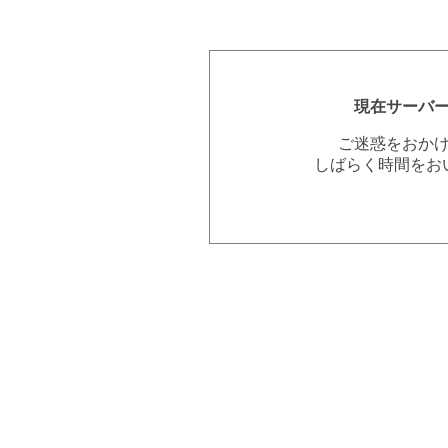
現在サーバ
ご迷惑をおか
しばらく時間をお