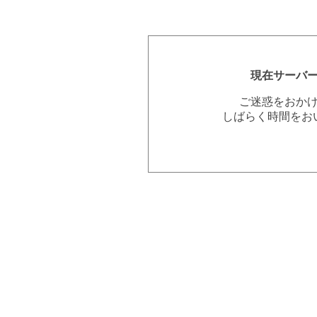
現在サーバ
ご迷惑をおか
しばらく時間をお