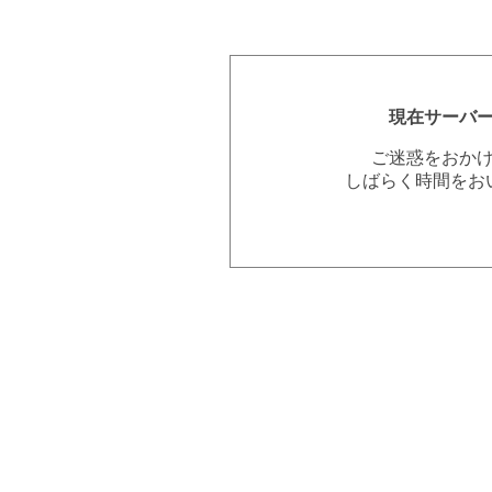
現在サーバ
ご迷惑をおか
しばらく時間をお