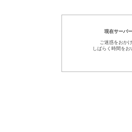
現在サーバ
ご迷惑をおか
しばらく時間をお