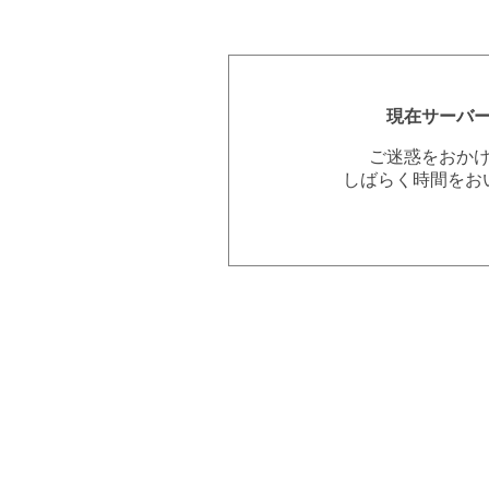
現在サーバ
ご迷惑をおか
しばらく時間をお