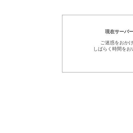
現在サーバ
ご迷惑をおか
しばらく時間をお