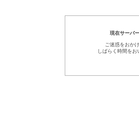
現在サーバ
ご迷惑をおか
しばらく時間をお