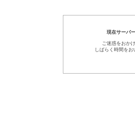
現在サーバ
ご迷惑をおか
しばらく時間をお