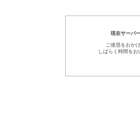
現在サーバ
ご迷惑をおか
しばらく時間をお