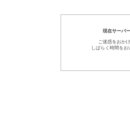
現在サーバ
ご迷惑をおか
しばらく時間をお