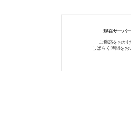
現在サーバ
ご迷惑をおか
しばらく時間をお