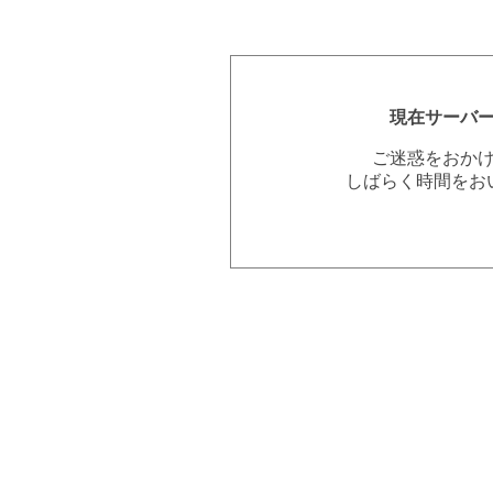
現在サーバ
ご迷惑をおか
しばらく時間をお