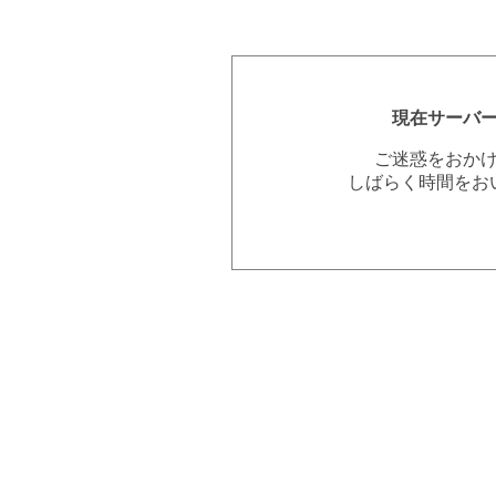
現在サーバ
ご迷惑をおか
しばらく時間をお