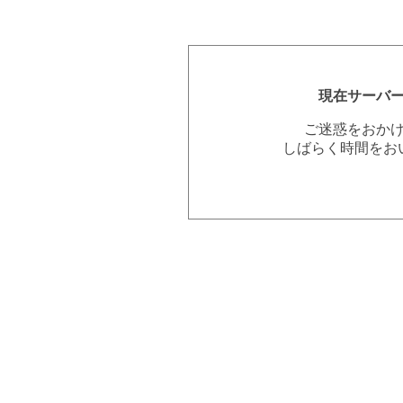
現在サーバ
ご迷惑をおか
しばらく時間をお