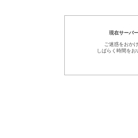
現在サーバ
ご迷惑をおか
しばらく時間をお