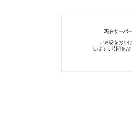
現在サーバ
ご迷惑をおか
しばらく時間をお