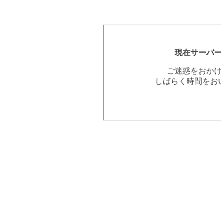
現在サーバ
ご迷惑をおか
しばらく時間をお