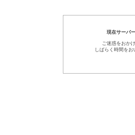
現在サーバ
ご迷惑をおか
しばらく時間をお