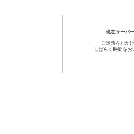
現在サーバ
ご迷惑をおか
しばらく時間をお