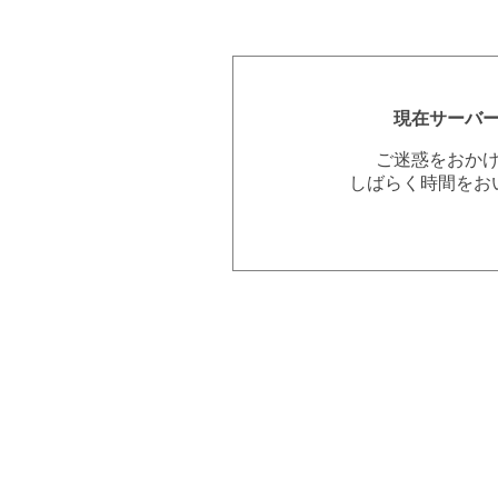
現在サーバ
ご迷惑をおか
しばらく時間をお