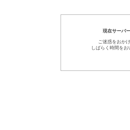
現在サーバ
ご迷惑をおか
しばらく時間をお