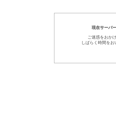
現在サーバ
ご迷惑をおか
しばらく時間をお