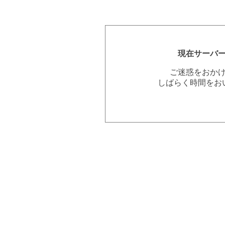
現在サーバ
ご迷惑をおか
しばらく時間をお