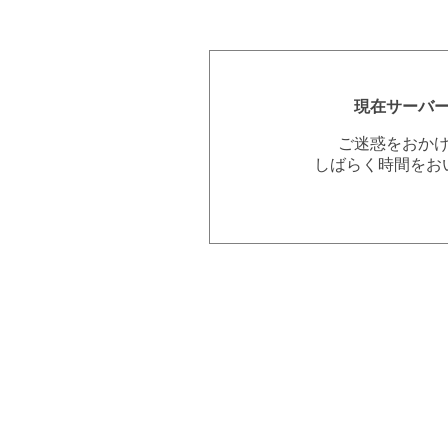
現在サーバ
ご迷惑をおか
しばらく時間をお