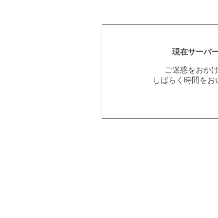
現在サーバ
ご迷惑をおか
しばらく時間をお