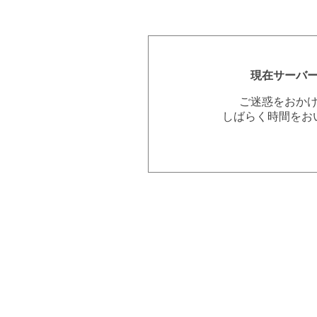
現在サーバ
ご迷惑をおか
しばらく時間をお