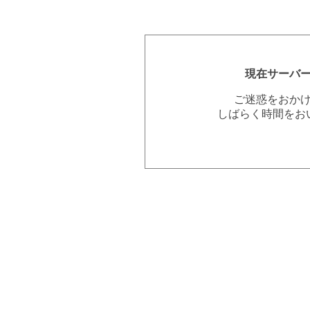
現在サーバ
ご迷惑をおか
しばらく時間をお