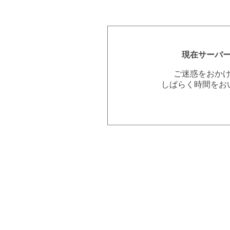
現在サーバ
ご迷惑をおか
しばらく時間をお