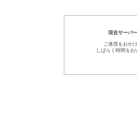
現在サーバ
ご迷惑をおか
しばらく時間をお