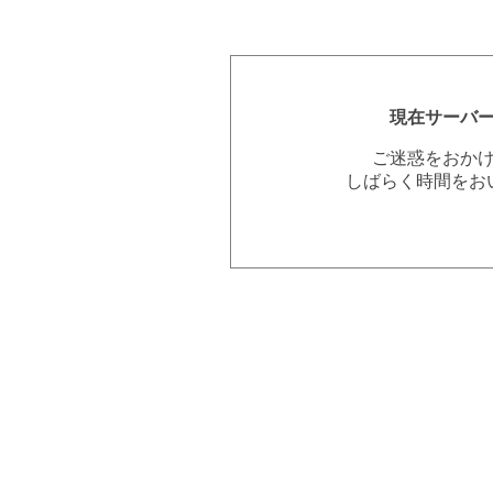
現在サーバ
ご迷惑をおか
しばらく時間をお