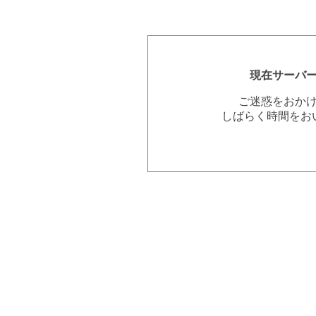
現在サーバ
ご迷惑をおか
しばらく時間をお