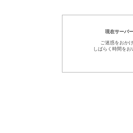
現在サーバ
ご迷惑をおか
しばらく時間をお