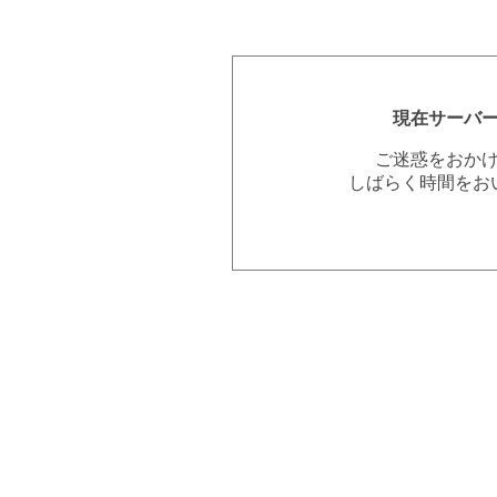
現在サーバ
ご迷惑をおか
しばらく時間をお