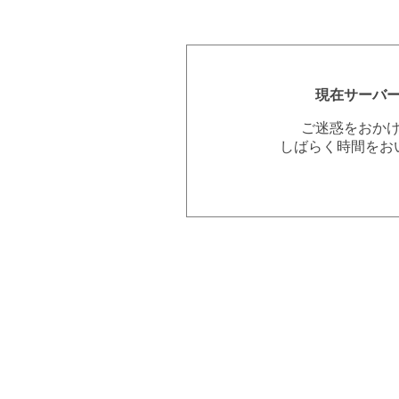
現在サーバ
ご迷惑をおか
しばらく時間をお