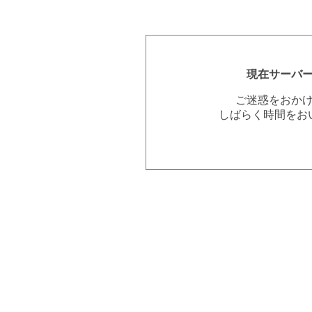
現在サーバ
ご迷惑をおか
しばらく時間をお