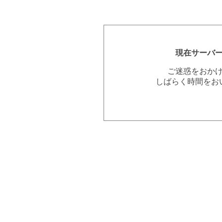
現在サーバ
ご迷惑をおか
しばらく時間をお