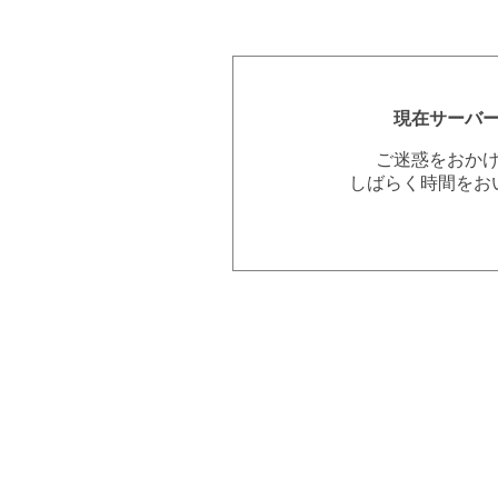
現在サーバ
ご迷惑をおか
しばらく時間をお