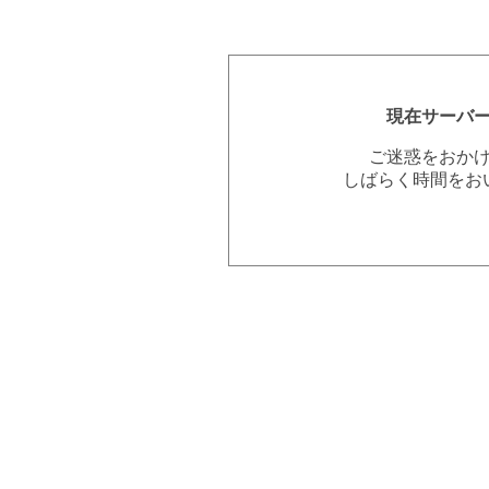
現在サーバ
ご迷惑をおか
しばらく時間をお