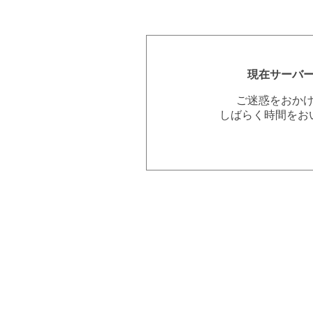
現在サーバ
ご迷惑をおか
しばらく時間をお