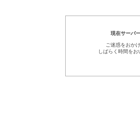
現在サーバ
ご迷惑をおか
しばらく時間をお