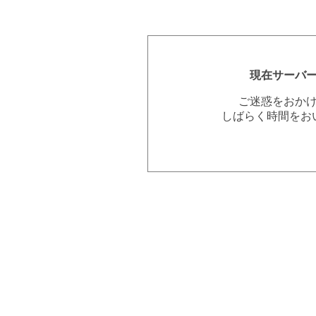
現在サーバ
ご迷惑をおか
しばらく時間をお